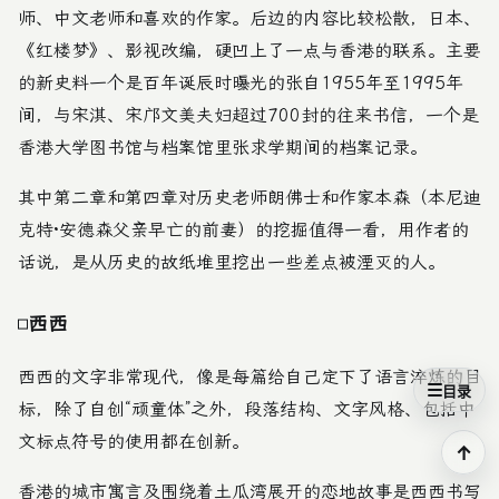
师、中文老师和喜欢的作家。后边的内容比较松散，日本、
《红楼梦》
、影视改编，硬凹上了一点与香港的联系。主要
的新史料一个是百年诞辰时曝光的张自1955年至1995年
间，与宋淇、宋邝文美夫妇超过700封的往来书信，一个是
香港大学图书馆与档案馆里张求学期间的档案记录。
其中第二章和第四章对历史老师朗佛士和作家本森（本尼迪
克特·安德森父亲早亡的前妻）的挖掘值得一看，用作者的
话说，是从历史的故纸堆里挖出一些差点被湮灭的人。
西西
西西的文字非常现代，像是每篇给自己定下了语言淬炼的目
目录
标，除了自创“顽童体”之外，段落结构、文字风格、包括中
文标点符号的使用都在创新。
↑
香港的城市寓言及围绕着土瓜湾展开的恋地故事是西西书写