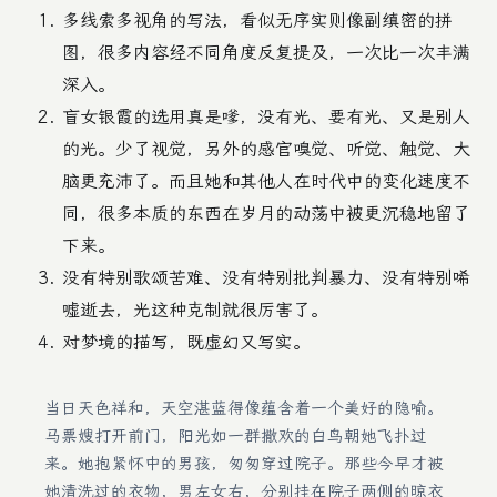
多线索多视角的写法，看似无序实则像副缜密的拼
图，很多内容经不同角度反复提及，一次比一次丰满
深入。
盲女银霞的选用真是嗲，没有光、要有光、又是别人
的光。少了视觉，另外的感官嗅觉、听觉、触觉、大
脑更充沛了。而且她和其他人在时代中的变化速度不
同，很多本质的东西在岁月的动荡中被更沉稳地留了
下来。
没有特别歌颂苦难、没有特别批判暴力、没有特别唏
嘘逝去，光这种克制就很厉害了。
对梦境的描写，既虚幻又写实。
当日天色祥和，天空湛蓝得像蕴含着一个美好的隐喻。
马票嫂打开前门，阳光如一群撒欢的白鸟朝她飞扑过
来。她抱紧怀中的男孩，匆匆穿过院子。那些今早才被
她清洗过的衣物，男左女右，分别挂在院子两侧的晾衣