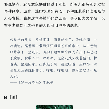
要说缺点，就是意象拼贴的过于重复，所有人都特别喜欢把
各种经水、血水、洗脚水泼到巷心，各种红滟滟的太阳晒得
人心发慌。在想这本书被抬的这么高，多少因为文学性，又
有多少缘自已成他者的人们对旧中华的想象。
秋棠抬起头来，望望亭外，雨果然小了。天地之间，一
片凄迷。隔着那一带绿汪汪烟雨苍茫的水田，从三岔路
口井亭子，望过去，山脚下她家那个红瓦农庄子早已起
了炊烟。秋棠心中一片冰凉。这会儿娘又扶着屋门，探
着头，望她回家。山脚起了风，远远听着，庄口那一片
葱葱茏茏的绿柳林子，哗啦，哗啦地，像河里起了一场
大水。
——《好一片春雨》李永平
📗
《雨》