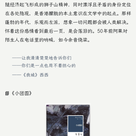
随经济起飞形成的狮子山精神，同时漂浮且矛盾的身份定位
在各处隐现，是香港朦胧的本土意识在文学中的起点。那样
蓬勃的年代，乐观而左派，想象一切问题都会被人类解决。
怀着这份感情看到最后一页，是会落泪的。50年前阿果对
陌生人在电话里的呐喊，如今余音绕梁。
──让我清清楚楚地告诉你们
──你们是一点也用不着担心的
——《我城》西西
📘
《小团圆》