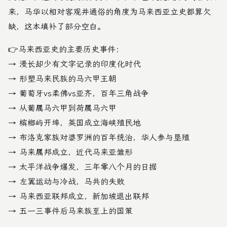
来，马华以相对客观并通俗的角度为马来西亚立史都算欠
缺，这本填补了部分空白。
👉马来西亚史的主要历史事件：
→ 漫长却少有文字记录的印度化时代
→ 形塑马来民族的马六甲王朝
→ 葡萄牙vs柔佛vs亚齐，百年三角战争
→ 从葡属马六甲到荷属马六甲
→ 槟榔屿开埠，英国成立海峡殖民地
→ 布洛克家族对婆罗洲的百年统治，华人参与垦殖
→ 马来属邦成立，近代马来亚雏形
→ 太平洋战争爆发，三年零八个月的日据
→ 左翼运动与冷战，马共的失败
→ 马来西亚联邦成立，新加坡退出联邦
→ 五一三事件后马来族至上的国策