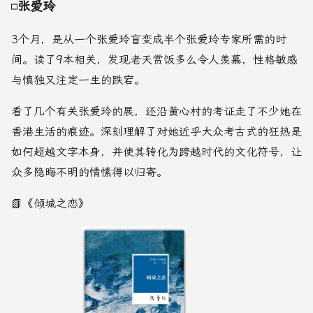
张爱玲
3个月，是从一个张爱玲盲变成半个张爱玲专家所需的时
间。读了9本相关，发现老天赏饭多么令人羡慕，性格敏感
与慎独又注定一生的跌宕。
看了几个有关张爱玲的展，还沿黄心村的考证走了不少她在
香港生活的痕迹。深刻理解了对她近乎大众考古式的狂热是
如何超越文字本身，并使其转化为跨越时代的文化符号，让
众多隐晦不明的情愫得以归寄。
📗
《倾城之恋》